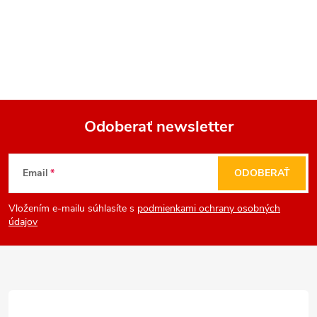
Odoberať newsletter
Z
Email
ODOBERAŤ
á
Vložením e-mailu súhlasíte s
podmienkami ochrany osobných
p
údajov
ä
t