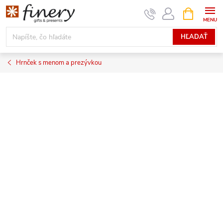
Prejsť
NÁKUPN
KOŠÍK
na
obsah
HĽADAŤ
Hrnček s menom a prezývkou