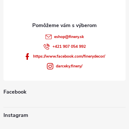
i
e
eshop
@
finery.sk
+421 907 054 992
https://www.facebook.com/finerydecor/
darceky.finery/
Facebook
Instagram