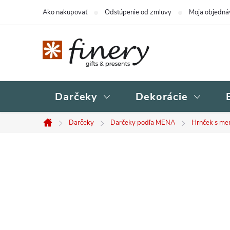
Prejsť
Ako nakupovať
Odstúpenie od zmluvy
Moja objedná
na
obsah
Darčeky
Dekorácie
Darčeky
Darčeky podľa MENA
Hrnček s m
Domov