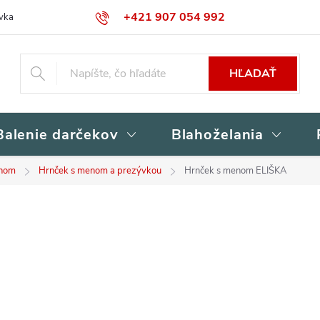
+421 907 054 992
vka
Kontakty
Obchodné podmienky
Podmienky ochrany osob
HĽADAŤ
Balenie darčekov
Blahoželania
enom
Hrnček s menom a prezývkou
Hrnček s menom ELIŠKA