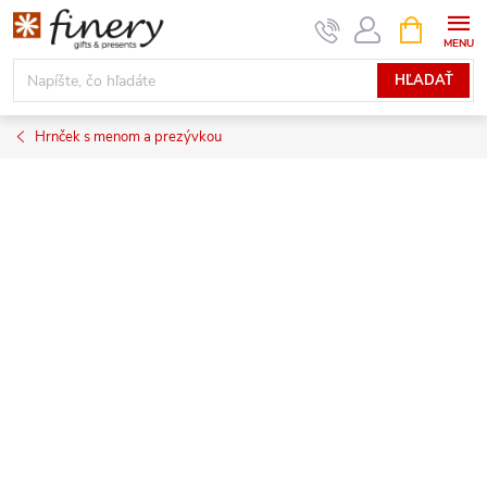
Prejsť
NÁKUPN
KOŠÍK
na
obsah
HĽADAŤ
Hrnček s menom a prezývkou