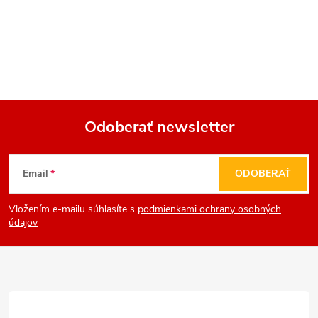
Odoberať newsletter
Z
Email
ODOBERAŤ
á
Vložením e-mailu súhlasíte s
podmienkami ochrany osobných
p
údajov
ä
t