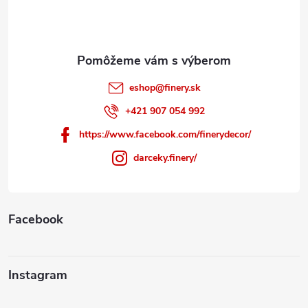
i
e
eshop
@
finery.sk
+421 907 054 992
https://www.facebook.com/finerydecor/
darceky.finery/
Facebook
Instagram