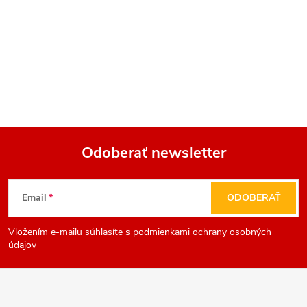
Odoberať newsletter
Z
Email
ODOBERAŤ
á
Vložením e-mailu súhlasíte s
podmienkami ochrany osobných
p
údajov
ä