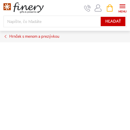
Prejsť
NÁKUPN
KOŠÍK
na
obsah
HĽADAŤ
Hrnček s menom a prezývkou