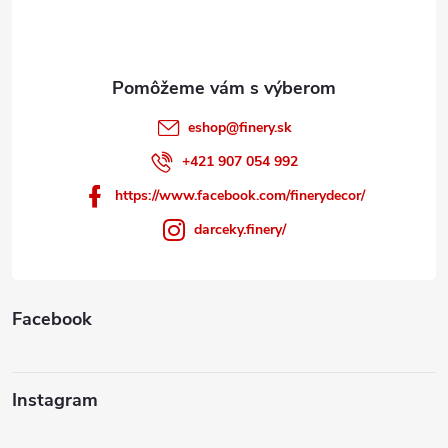
i
e
eshop
@
finery.sk
+421 907 054 992
https://www.facebook.com/finerydecor/
darceky.finery/
Facebook
Instagram