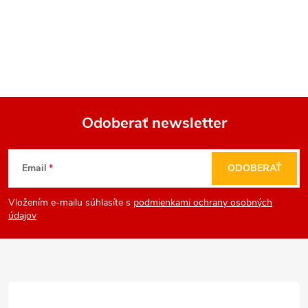
Odoberať newsletter
Z
Email
ODOBERAŤ
á
Vložením e-mailu súhlasíte s
podmienkami ochrany osobných
p
údajov
ä
t