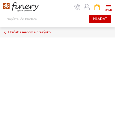
Prejsť
NÁKUPN
KOŠÍK
na
obsah
HĽADAŤ
Hrnček s menom a prezývkou