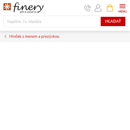
Prejsť
NÁKUPN
KOŠÍK
na
obsah
HĽADAŤ
Hrnček s menom a prezývkou