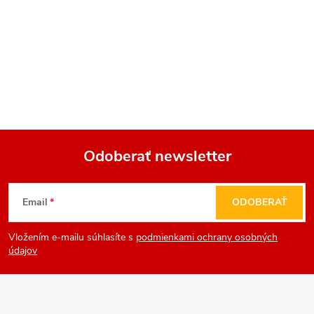
Odoberať newsletter
Z
Email
ODOBERAŤ
á
Vložením e-mailu súhlasíte s
podmienkami ochrany osobných
p
údajov
ä