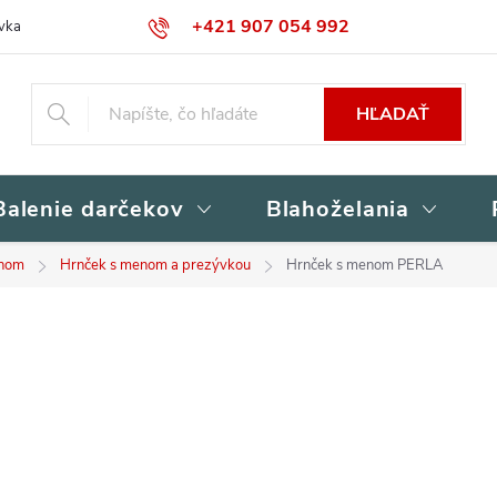
+421 907 054 992
vka
Kontakty
Obchodné podmienky
Podmienky ochrany osob
HĽADAŤ
Balenie darčekov
Blahoželania
enom
Hrnček s menom a prezývkou
Hrnček s menom PERLA