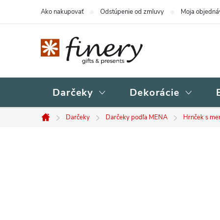
Prejsť
Ako nakupovať
Odstúpenie od zmluvy
Moja objedná
na
obsah
Darčeky
Dekorácie
Darčeky
Darčeky podľa MENA
Hrnček s m
Domov