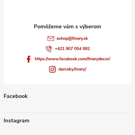
i
e
eshop
@
finery.sk
+421 907 054 992
https://www.facebook.com/finerydecor/
darceky.finery/
Facebook
Instagram