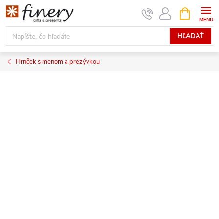
Prejsť
NÁKUPN
KOŠÍK
na
obsah
HĽADAŤ
Hrnček s menom a prezývkou