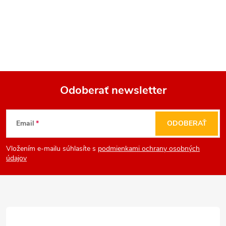
Odoberať newsletter
Z
Email
ODOBERAŤ
á
Vložením e-mailu súhlasíte s
podmienkami ochrany osobných
p
údajov
ä
t