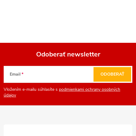
Odoberať newsletter
Z
Email
ODOBERAŤ
á
Vložením e-mailu súhlasíte s
podmienkami ochrany osobných
p
údajov
ä
t