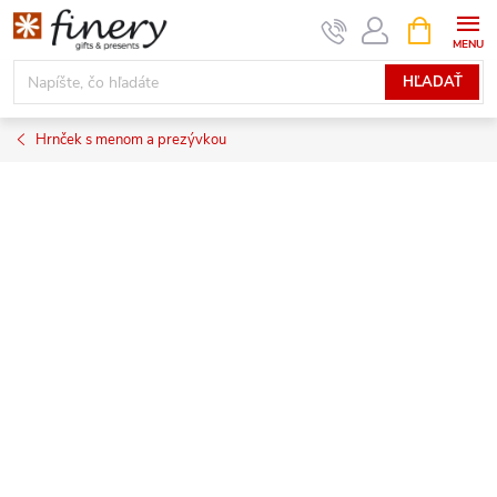
Prejsť
NÁKUPN
KOŠÍK
na
obsah
HĽADAŤ
Hrnček s menom a prezývkou