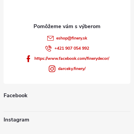
i
e
eshop
@
finery.sk
+421 907 054 992
https://www.facebook.com/finerydecor/
darceky.finery/
Facebook
Instagram