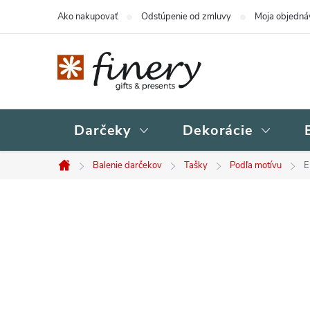
Prejsť
Ako nakupovať
Odstúpenie od zmluvy
Moja objedná
na
obsah
Darčeky
Dekorácie
Balenie darčekov
Tašky
Podľa motívu
E
Domov