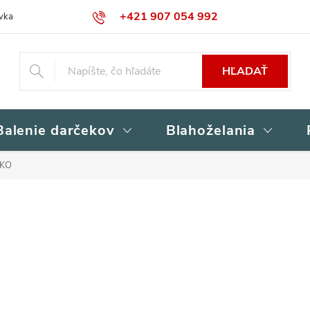
+421 907 054 992
vka
Kontakty
Obchodné podmienky
Podmienky ochrany osob
HĽADAŤ
Balenie darčekov
Blahoželania
KO