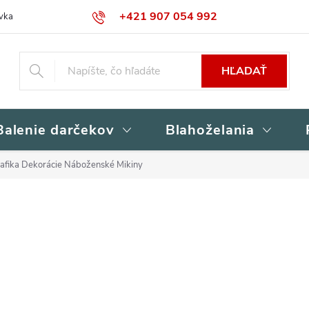
+421 907 054 992
vka
Kontakty
Obchodné podmienky
Podmienky ochrany osob
HĽADAŤ
Balenie darčekov
Blahoželania
rafika Dekorácie Náboženské Mikiny