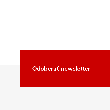
Z
Odoberať newsletter
á
p
ä