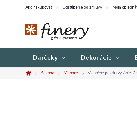
Prejsť
Ako nakupovať
Odstúpenie od zmluvy
Moja objedná
na
obsah
Darčeky
Dekorácie
Sezóna
Vianoce
Vianočné pozdravy Anjel G
Domov