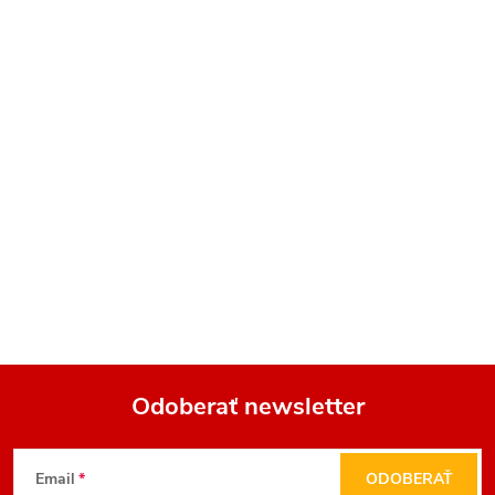
Odoberať newsletter
Z
Email
ODOBERAŤ