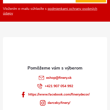
á
Vložením e-mailu súhlasíte s
podmienkami ochrany osobných
p
údajov
ä
t
i
e
eshop
@
finery.sk
+421 907 054 992
https://www.facebook.com/finerydecor/
darceky.finery/