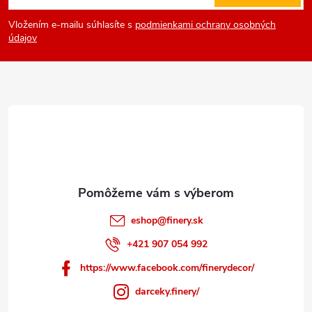
á
Vložením e-mailu súhlasíte s
podmienkami ochrany osobných
p
údajov
ä
t
i
e
eshop
@
finery.sk
+421 907 054 992
https://www.facebook.com/finerydecor/
darceky.finery/