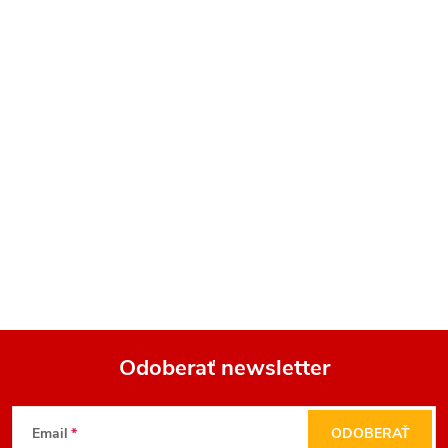
Odoberať newsletter
Z
Email
ODOBERAŤ