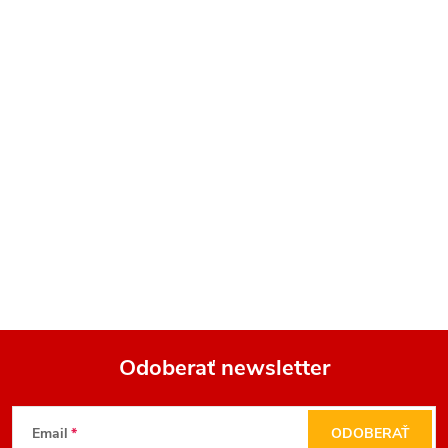
Odoberať newsletter
Z
Email
ODOBERAŤ