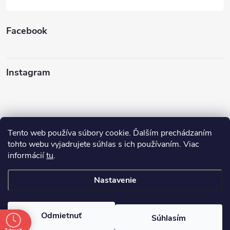
Facebook
Instagram
Tento web používa súbory cookie. Ďalším prechádzaním
Sledovať na Instagrame
tohto webu vyjadrujete súhlas s ich používaním. Viac
informácií
tu
.
Ako nakupovať
Nastavenie
Copyright 2026
FINERY I darčeky
. Všetky práva vyhradené.
Odmietnuť
Súhlasím
Vytvoril Shoptet