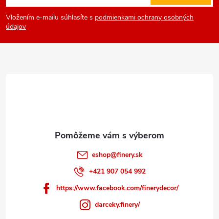
á
Vložením e-mailu súhlasíte s
podmienkami ochrany osobných
p
údajov
ä
t
i
e
eshop
@
finery.sk
+421 907 054 992
https://www.facebook.com/finerydecor/
darceky.finery/