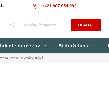
+421 907 054 992
vka
Kontakty
Obchodné podmienky
Podmienky ochrany osob
HĽADAŤ
Balenie darčekov
Blahoželania
afika Grafika Dekorácie Tričká