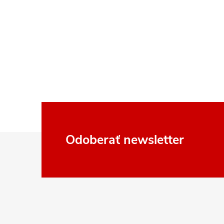
Z
Odoberať newsletter
á
p
ä