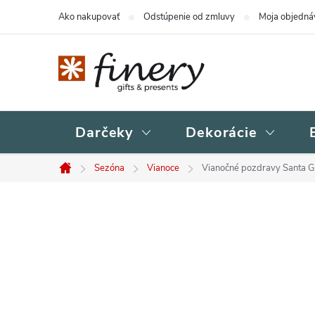
Prejsť
Ako nakupovať
Odstúpenie od zmluvy
Moja objedná
na
obsah
Darčeky
Dekorácie
Sezóna
Vianoce
Vianočné pozdravy Santa Gr
Domov