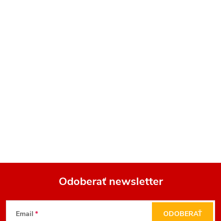
Odoberať newsletter
Z
Email
ODOBERAŤ