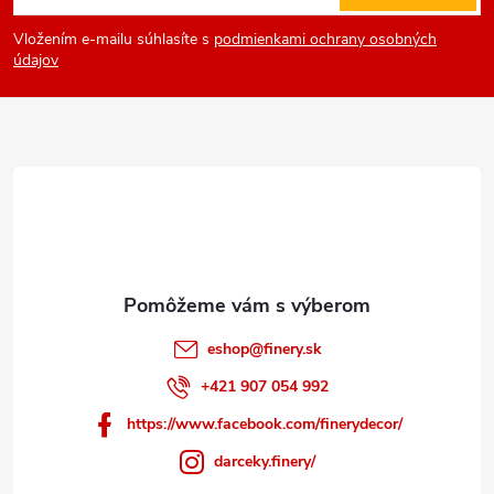
á
Vložením e-mailu súhlasíte s
podmienkami ochrany osobných
p
údajov
ä
t
i
e
eshop
@
finery.sk
+421 907 054 992
https://www.facebook.com/finerydecor/
darceky.finery/