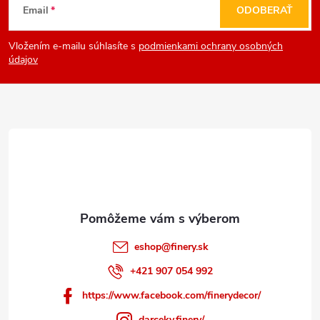
Email
ODOBERAŤ
á
Vložením e-mailu súhlasíte s
podmienkami ochrany osobných
p
údajov
ä
t
i
e
eshop
@
finery.sk
+421 907 054 992
https://www.facebook.com/finerydecor/
darceky.finery/