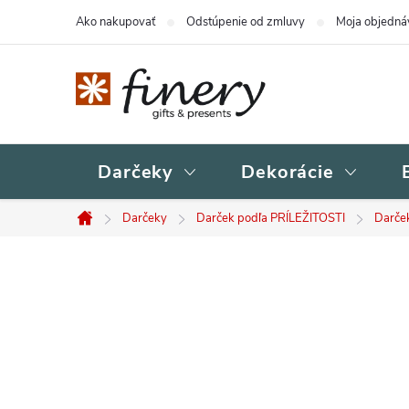
Prejsť
Ako nakupovať
Odstúpenie od zmluvy
Moja objedná
na
obsah
Darčeky
Dekorácie
Darčeky
Darček podľa PRÍLEŽITOSTI
Darče
Domov