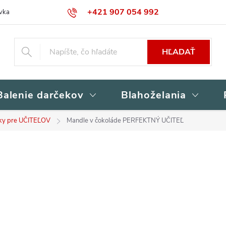
+421 907 054 992
vka
Kontakty
Obchodné podmienky
Podmienky ochrany osob
HĽADAŤ
Balenie darčekov
Blahoželania
ky pre UČITEĽOV
Mandle v čokoláde PERFEKTNÝ UČITEĽ