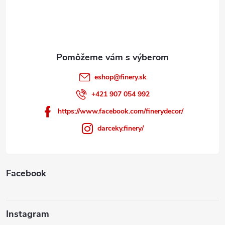
t
i
e
eshop
@
finery.sk
+421 907 054 992
https://www.facebook.com/finerydecor/
darceky.finery/
Facebook
Instagram