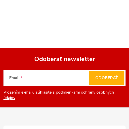
Odoberať newsletter
Z
Email
ODOBERAŤ
á
Vložením e-mailu súhlasíte s
podmienkami ochrany osobných
p
údajov
ä