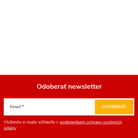
Odoberať newsletter
Z
Email
ODOBERAŤ
á
Vložením e-mailu súhlasíte s
podmienkami ochrany osobných
p
údajov