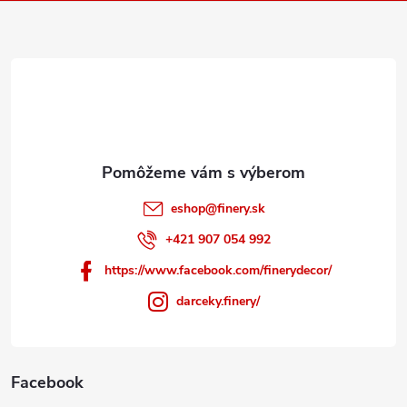
ä
t
i
e
eshop
@
finery.sk
+421 907 054 992
https://www.facebook.com/finerydecor/
darceky.finery/
Facebook