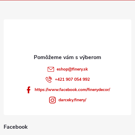
ä
t
i
e
eshop
@
finery.sk
+421 907 054 992
https://www.facebook.com/finerydecor/
darceky.finery/
Facebook