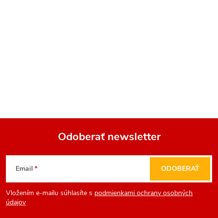
Odoberať newsletter
Z
Email
ODOBERAŤ
á
Vložením e-mailu súhlasíte s
podmienkami ochrany osobných
p
údajov