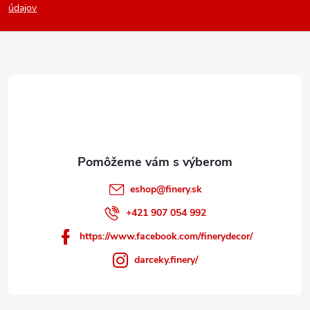
p
údajov
ä
t
i
e
eshop
@
finery.sk
+421 907 054 992
https://www.facebook.com/finerydecor/
darceky.finery/