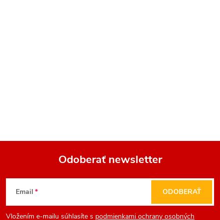
Odoberať newsletter
Z
Email
ODOBERAŤ
á
Vložením e-mailu súhlasíte s
podmienkami ochrany osobných