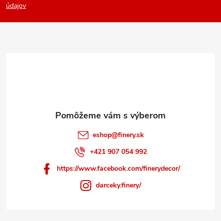
p
údajov
ä
t
i
e
eshop
@
finery.sk
+421 907 054 992
https://www.facebook.com/finerydecor/
darceky.finery/