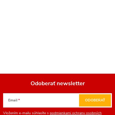
Odoberať newsletter
Z
Email
ODOBERAŤ
á
Vložením e-mailu súhlasíte s
podmienkami ochrany osobných