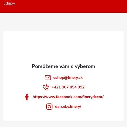
p
údajov
ä
t
i
e
eshop
@
finery.sk
+421 907 054 992
https://www.facebook.com/finerydecor/
darceky.finery/