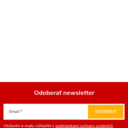
Odoberať newsletter
Z
Email
ODOBERAŤ
á
Vložením e-mailu súhlasíte s
podmienkami ochrany osobných