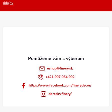
p
údajov
ä
t
i
e
eshop
@
finery.sk
+421 907 054 992
https://www.facebook.com/finerydecor/
darceky.finery/