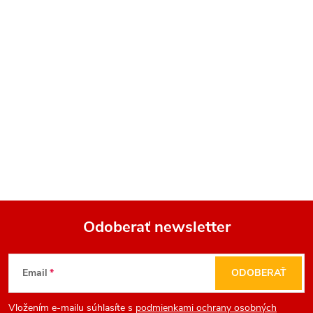
Odoberať newsletter
Z
Email
ODOBERAŤ
á
Vložením e-mailu súhlasíte s
podmienkami ochrany osobných