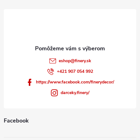
t
i
e
eshop
@
finery.sk
+421 907 054 992
https://www.facebook.com/finerydecor/
darceky.finery/
Facebook