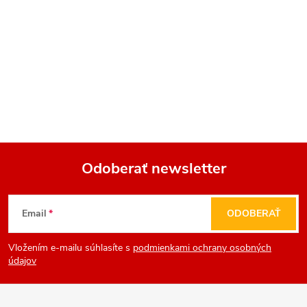
Odoberať newsletter
Z
Email
ODOBERAŤ
á
Vložením e-mailu súhlasíte s
podmienkami ochrany osobných
p
údajov
ä