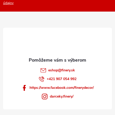
p
údajov
ä
t
i
e
eshop
@
finery.sk
+421 907 054 992
https://www.facebook.com/finerydecor/
darceky.finery/