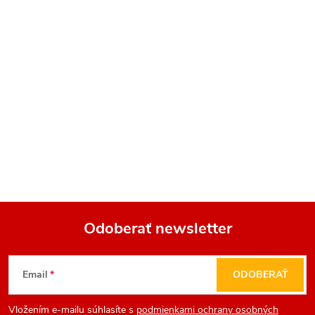
Odoberať newsletter
Z
Email
ODOBERAŤ
á
Vložením e-mailu súhlasíte s
podmienkami ochrany osobných