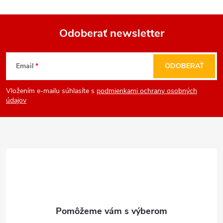
Odoberať newsletter
Z
Email
ODOBERAŤ
á
Vložením e-mailu súhlasíte s
podmienkami ochrany osobných
p
údajov
ä
t
i
e