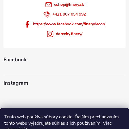
eshop
@
finery.sk
+421 907 054 992
https://www.facebook.com/finerydecor/
darceky.finery/
Facebook
Instagram
Tento web používa súbory cookie. Ďalším prechádzaním
Sledovať na Instagrame
tohto webu vyjadrujete súhlas s ich používaním. Viac