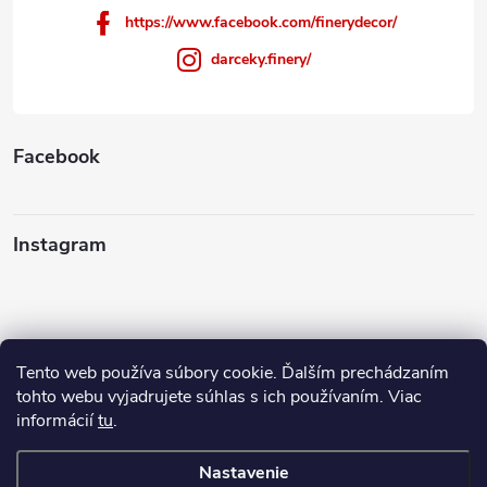
https://www.facebook.com/finerydecor/
darceky.finery/
Facebook
Instagram
Tento web používa súbory cookie. Ďalším prechádzaním
Sledovať na Instagrame
tohto webu vyjadrujete súhlas s ich používaním. Viac
informácií
tu
.
Ako nakupovať
Nastavenie