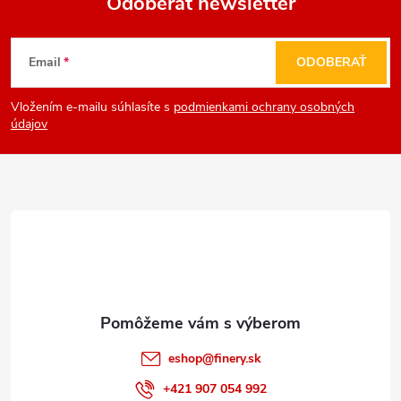
Odoberať newsletter
Z
Email
ODOBERAŤ
á
Vložením e-mailu súhlasíte s
podmienkami ochrany osobných
p
údajov
ä
t
i
e
eshop
@
finery.sk
+421 907 054 992