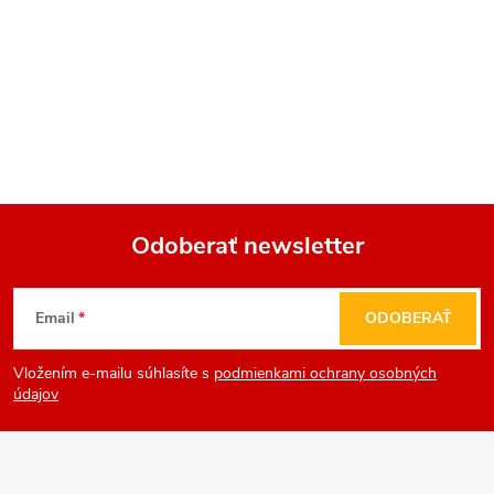
Odoberať newsletter
Z
Email
ODOBERAŤ
á
Vložením e-mailu súhlasíte s
podmienkami ochrany osobných
p
údajov
ä