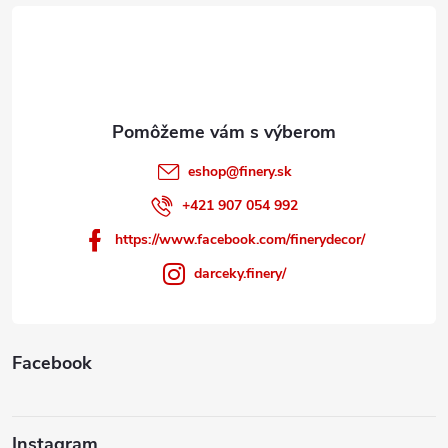
t
i
e
eshop
@
finery.sk
+421 907 054 992
https://www.facebook.com/finerydecor/
darceky.finery/
Facebook
Instagram