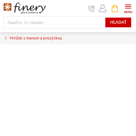
Prejsť
NÁKUPN
KOŠÍK
na
obsah
HĽADAŤ
Hrnček s menom a prezývkou