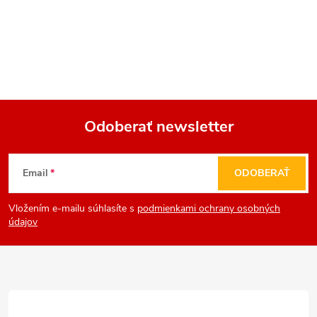
Odoberať newsletter
Z
Email
ODOBERAŤ
á
Vložením e-mailu súhlasíte s
podmienkami ochrany osobných
p
údajov
ä
t