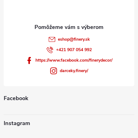
i
e
eshop
@
finery.sk
+421 907 054 992
https://www.facebook.com/finerydecor/
darceky.finery/
Facebook
Instagram