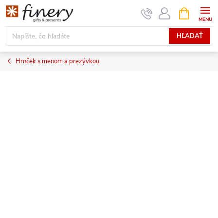
Prejsť
NÁKUPN
KOŠÍK
na
obsah
HĽADAŤ
Hrnček s menom a prezývkou