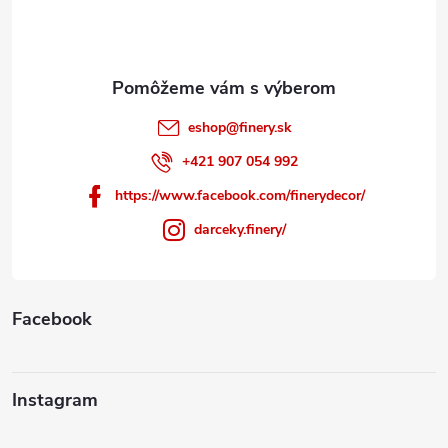
i
e
eshop
@
finery.sk
+421 907 054 992
https://www.facebook.com/finerydecor/
darceky.finery/
Facebook
Instagram