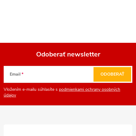
Odoberať newsletter
Z
Email
ODOBERAŤ
á
Vložením e-mailu súhlasíte s
podmienkami ochrany osobných
p
údajov
ä
t