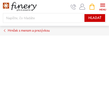
Prejsť
NÁKUPN
KOŠÍK
na
obsah
HĽADAŤ
Hrnček s menom a prezývkou