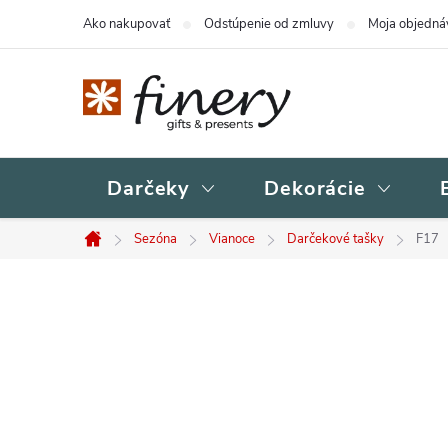
Prejsť
Ako nakupovať
Odstúpenie od zmluvy
Moja objedná
na
obsah
Darčeky
Dekorácie
Sezóna
Vianoce
Darčekové tašky
F17
Domov