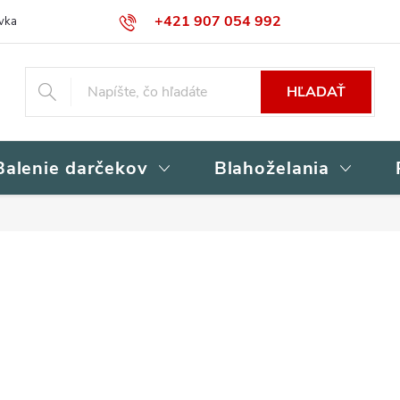
+421 907 054 992
vka
Kontakty
Obchodné podmienky
Podmienky ochrany osob
HĽADAŤ
Balenie darčekov
Blahoželania