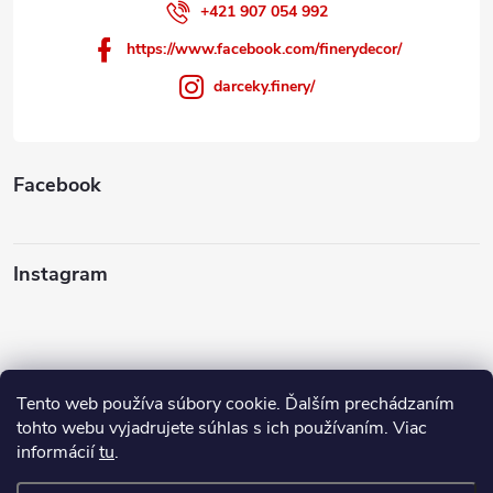
+421 907 054 992
https://www.facebook.com/finerydecor/
darceky.finery/
Facebook
Instagram
Tento web používa súbory cookie. Ďalším prechádzaním
Sledovať na Instagrame
tohto webu vyjadrujete súhlas s ich používaním. Viac
informácií
tu
.
Ako nakupovať