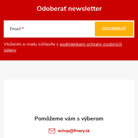
Odoberať newsletter
Z
Email
ODOBERAŤ
á
Vložením e-mailu súhlasíte s
podmienkami ochrany osobných
p
údajov
ä
t
i
e
eshop
@
finery.sk