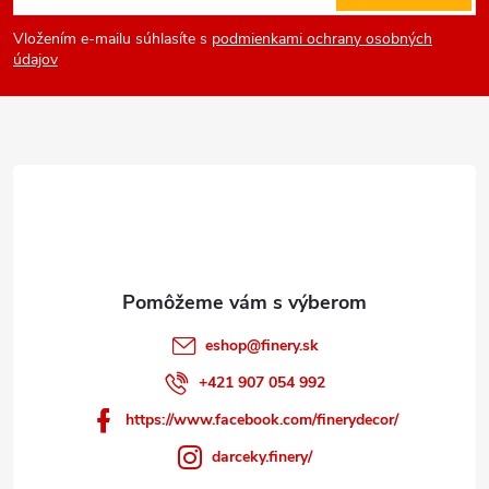
á
Vložením e-mailu súhlasíte s
podmienkami ochrany osobných
p
údajov
ä
t
i
e
eshop
@
finery.sk
+421 907 054 992
https://www.facebook.com/finerydecor/
darceky.finery/