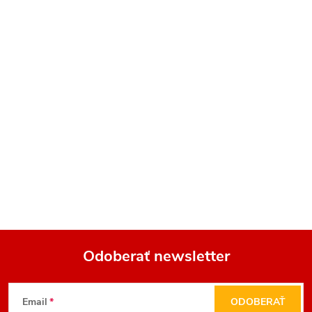
Odoberať newsletter
Z
Email
ODOBERAŤ