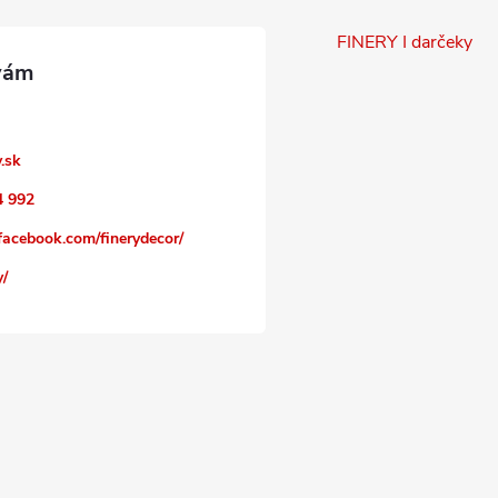
FINERY I darčeky
y.sk
4 992
facebook.com/finerydecor/
y/