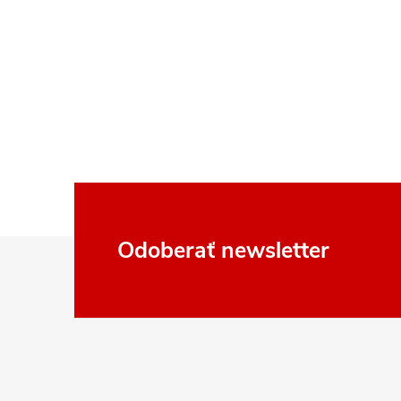
Z
Odoberať newsletter
á
p
ä