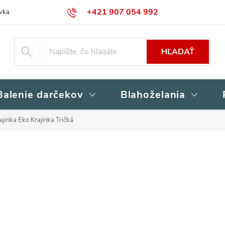
+421 907 054 992
vka
Kontakty
Obchodné podmienky
Podmienky ochrany osob
HĽADAŤ
Balenie darčekov
Blahoželania
jinka Eko Krajinka Tričká