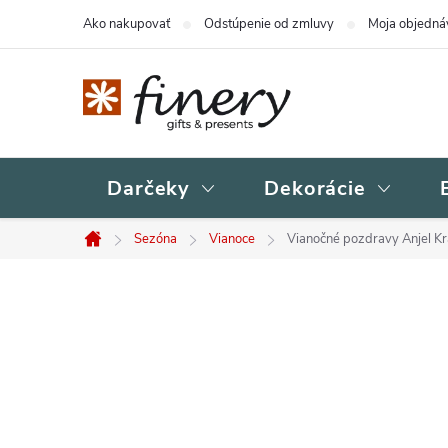
Prejsť
Ako nakupovať
Odstúpenie od zmluvy
Moja objedná
na
obsah
Darčeky
Dekorácie
Sezóna
Vianoce
Vianočné pozdravy Anjel Kra
Domov