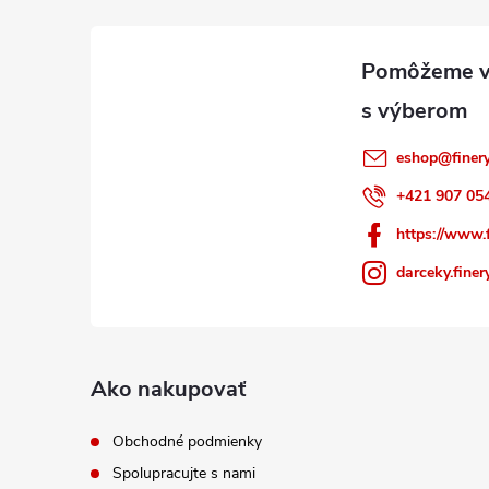
t
i
e
eshop
@
finer
+421 907 05
https://www.
darceky.finer
Ako nakupovať
Obchodné podmienky
Spolupracujte s nami