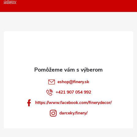
p
údajov
ä
t
i
e
eshop
@
finery.sk
+421 907 054 992
https://www.facebook.com/finerydecor/
darceky.finery/