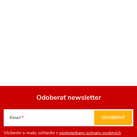
Odoberať newsletter
Z
Email
ODOBERAŤ
á
Vložením e-mailu súhlasíte s
podmienkami ochrany osobných