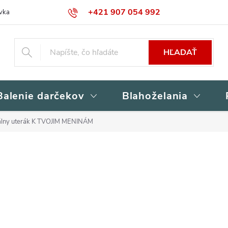
+421 907 054 992
vka
Kontakty
Obchodné podmienky
Podmienky ochrany osob
HĽADAŤ
Balenie darčekov
Blahoželania
álny uterák K TVOJIM MENINÁM