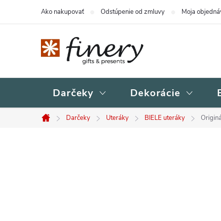
Prejsť
Ako nakupovať
Odstúpenie od zmluvy
Moja objedná
na
obsah
Darčeky
Dekorácie
Darčeky
Uteráky
BIELE uteráky
Origin
Domov