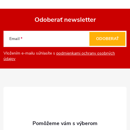
Odoberať newsletter
Z
Email
ODOBERAŤ
á
Vložením e-mailu súhlasíte s
podmienkami ochrany osobných
p
údajov
ä
t
i
e