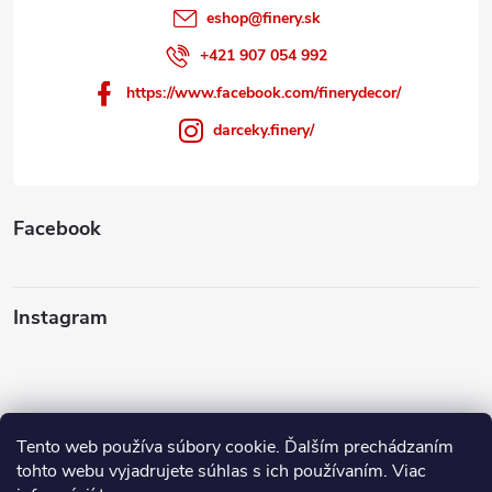
eshop
@
finery.sk
+421 907 054 992
https://www.facebook.com/finerydecor/
darceky.finery/
Facebook
Instagram
Tento web používa súbory cookie. Ďalším prechádzaním
Sledovať na Instagrame
tohto webu vyjadrujete súhlas s ich používaním. Viac