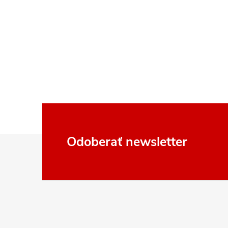
Z
Odoberať newsletter
á
p
ä