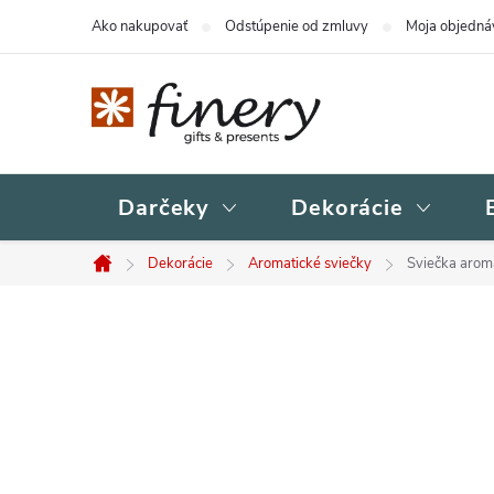
Prejsť
Ako nakupovať
Odstúpenie od zmluvy
Moja objedná
na
obsah
Darčeky
Dekorácie
Dekorácie
Aromatické sviečky
Sviečka aroma
Domov