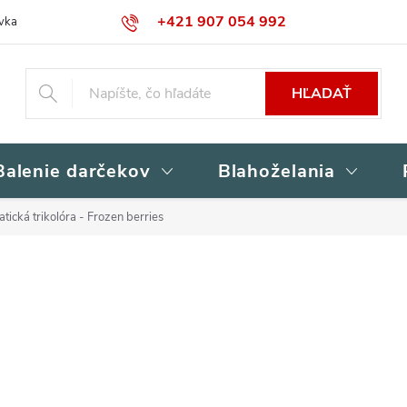
+421 907 054 992
vka
Kontakty
Obchodné podmienky
Podmienky ochrany osob
HĽADAŤ
Balenie darčekov
Blahoželania
tická trikolóra - Frozen berries