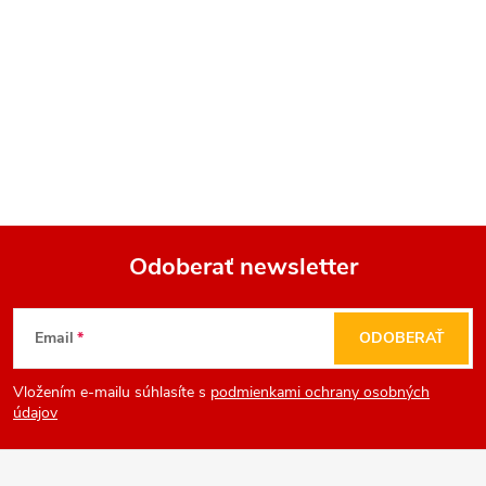
Odoberať newsletter
Z
Email
ODOBERAŤ
á
Vložením e-mailu súhlasíte s
podmienkami ochrany osobných
p
údajov
ä