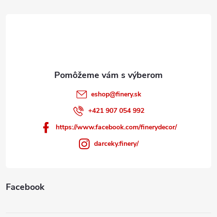
t
i
e
eshop
@
finery.sk
+421 907 054 992
https://www.facebook.com/finerydecor/
darceky.finery/
Facebook