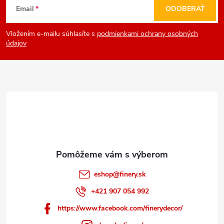
Email
ODOBERAŤ
á
Vložením e-mailu súhlasíte s
podmienkami ochrany osobných
p
údajov
ä
t
i
e
eshop
@
finery.sk
+421 907 054 992
https://www.facebook.com/finerydecor/