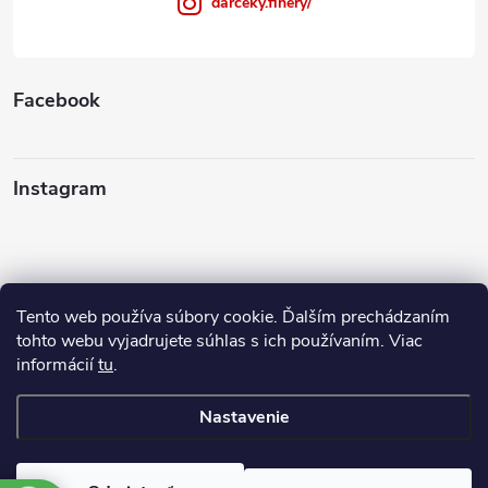
darceky.finery/
Facebook
Instagram
Tento web používa súbory cookie. Ďalším prechádzaním
Sledovať na Instagrame
tohto webu vyjadrujete súhlas s ich používaním. Viac
informácií
tu
.
Ako nakupovať
Nastavenie
Copyright 2026
FINERY I darčeky
. Všetky práva vyhradené.