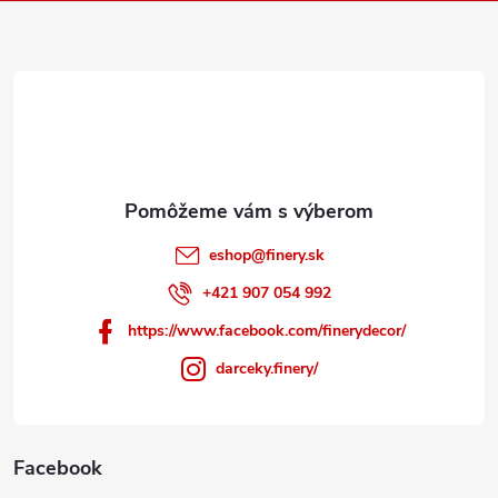
ä
t
i
e
eshop
@
finery.sk
+421 907 054 992
https://www.facebook.com/finerydecor/
darceky.finery/
Facebook