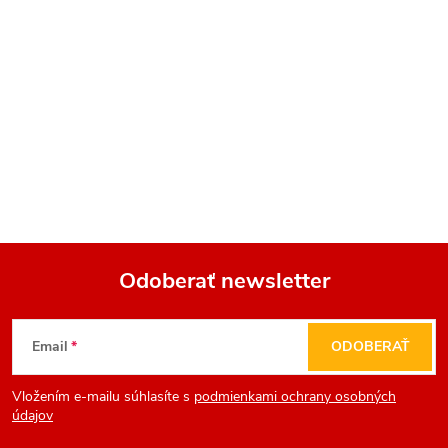
Odoberať newsletter
Z
Email
ODOBERAŤ
á
Vložením e-mailu súhlasíte s
podmienkami ochrany osobných
p
údajov