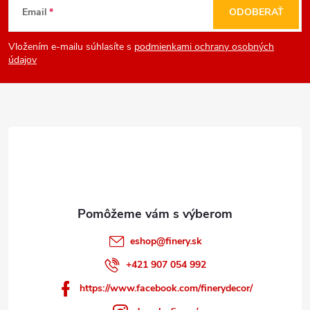
Email
ODOBERAŤ
á
Vložením e-mailu súhlasíte s
podmienkami ochrany osobných
p
údajov
ä
t
i
e
eshop
@
finery.sk
+421 907 054 992
https://www.facebook.com/finerydecor/