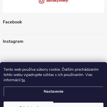
darceky.finery/
Facebook
Instagram
Tento web používa súbory cookie. Ďalším prechádzaním
Sledovať na Instagrame
tohto webu vyjadrujete súhlas s ich používaním. Viac
informácií
tu
.
Ako nakupovať
Nastavenie
Copyright 2026
FINERY I darčeky
. Všetky práva vyhradené.